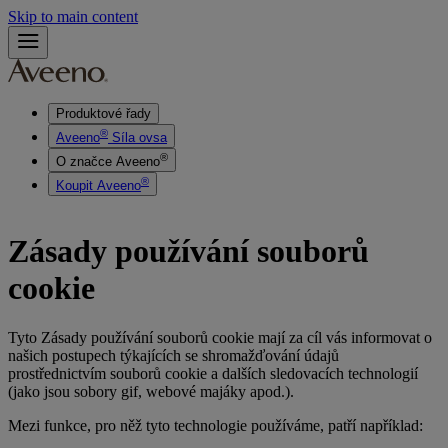
Skip to main content
Produktové řady
®
Aveeno
Síla ovsa
®
O značce Aveeno
®
Koupit Aveeno
Zásady používání souborů
cookie
Tyto Zásady používání souborů cookie mají za cíl vás informovat o
našich postupech týkajících se shromažďování údajů
prostřednictvím souborů cookie a dalších sledovacích technologií
(jako jsou sobory gif, webové majáky apod.).
Mezi funkce, pro něž tyto technologie používáme, patří například: