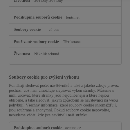
364 Dny, 364 Dny
fonts.net
__cf_bm
Třetí strana
Několik sekund
Soubory cookie pro zvýšení výkonu
Pomáhají sledovat počet návštěvníků a také z jakého zdroje provoz
pochází, což nám umožňuje zlepšovat výkon stránky. Můžeme s
nimi určovat, které stránky jsou nejoblíbenější a které nejsou
oblíbené, a také sledovat, jakým způsobem se návštěvníci na webu
pohybují. Všechny informace, které soubory cookie shromažďují,
jsou souhrnné a anonymní. Pokud soubory cookie nepovolíte,
nebudeme vědět, kdy jste navštívili naši stránku.
Soubory
aveeno.cz
cookie