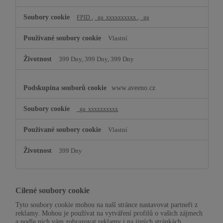
pro
zvýšení
,
,
FPID
_ga_xxxxxxxxxx
_ga
výkonu
Vlastní
399 Dny, 399 Dny, 399 Dny
www.aveeno.cz
_ga_xxxxxxxxxx
Vlastní
399 Dny
Cílené soubory cookie
Tyto soubory cookie mohou na naší stránce nastavovat partneři z
reklamy. Mohou je používat na vytváření profilů o vašich zájmech
a podle nich vám zobrazovat reklamy i na jiných stránkách.