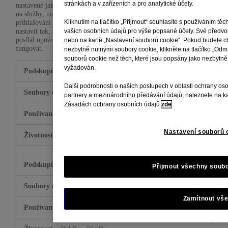
stránkách a v zařízeních a pro analytické účely.
nastavené jako odezva na akce, které jste provedli, coby požadavek
na služby, např. nastavení preferencí ochrany soukromí,
prihlašování nebo vyplňování formulářů. Váš prohlížeč můžete
Kliknutím na tlačítko „Přijmout“ souhlasíte s používáním t
nastavit tak, aby blokoval tyto soubory cookie nebo Vám o nich
vašich osobních údajů pro výše popsané účely. Své předvol
posílal upozornění, ale některé části webu potom nebudou
nebo na kartě „Nastavení souborů cookie“. Pokud budete ch
fungovat.
nezbytně nutnými soubory cookie, klikněte na tlačítko „Odm
souborů cookie než těch, které jsou popsány jako nezbytně
Naprosto
vyžadován.
.aveeno.cz
nezbytné
soubory
Další podrobnosti o našich postupech v oblasti ochrany oso
cookie
,
OptanonConsent
OptanonAlertBoxClosed
partnery a mezinárodního předávání údajů, naleznete na ka
Zásadách ochrany osobních údajů
zde
Vlastní
Nastavení souborů 
365 Dny, 365 Dny
aveeno.cz
Přijmout všechny soub
,
OptanonAlertBoxClosed
OptanonConsent
Zamítnout vš
Vlastní